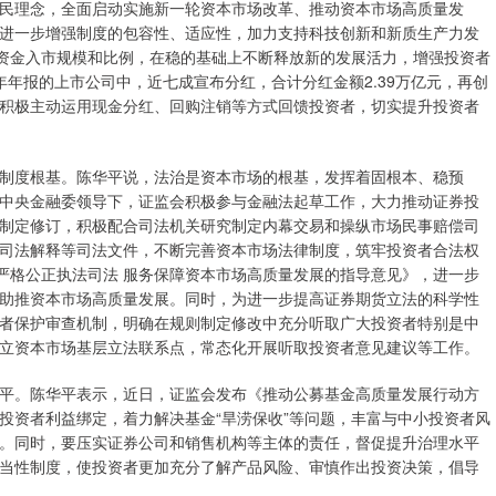
民理念，全面启动实施新一轮资本市场改革、推动资本市场高质量发
进一步增强制度的包容性、适应性，加力支持科技创新和新质生产力发
期资金入市规模和比例，在稳的基础上不断释放新的发展活力，增强投资者
4年年报的上市公司中，近七成宣布分红，合计分红金额2.39万亿元，再创
积极主动运用现金分红、回购注销等方式回馈投资者，切实提升投资者
度根基。陈华平说，法治是资本市场的根基，发挥着固根本、稳预
中央金融委领导下，证监会积极参与金融法起草工作，大力推动证券投
制定修订，积极配合司法机关研究制定内幕交易和操纵市场民事赔偿司
司法解释等司法文件，不断完善资本市场法律制度，筑牢投资者合法权
于严格公正执法司法 服务保障资本市场高质量发展的指导意见》，进一步
助推资本市场高质量发展。同时，为进一步提高证券期货立法的科学性
者保护审查机制，明确在规则制定修改中充分听取广大投资者特别是中
立资本市场基层立法联系点，常态化开展听取投资者意见建议等工作。
。陈华平表示，近日，证监会发布《推动公募基金高质量发展行动方
投资者利益绑定，着力解决基金“旱涝保收”等问题，丰富与中小投资者风
。同时，要压实证券公司和销售机构等主体的责任，督促提升治理水平
当性制度，使投资者更加充分了解产品风险、审慎作出投资决策，倡导