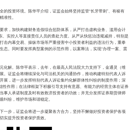
的投资环境。陈华平介绍，证监会始终坚持监管“长牙带刺”、有棱有
精准性。
求，加快构建财务造假综合惩防体系，从严打击虚构业务、滥用会计
股东、实控人等直接责任人员的查处力度。从严从快惩治违规减持，特别是
打击内幕交易、操纵市场等严重侵害中小投资者利益的违法行为，重拳
生态。同时要发挥典型案例的示范作用，以案释法，实现“办理一案、震
化解。陈华平表示，去年，在最高人民法院大力支持下，金通灵（维
展。证监会将继续深化与司法机关的沟通协作，推动构建特别代表人诉
开展，进一步发挥特别代表人诉讼集约化解群体性纠纷的制度作用；深
基础性作用；在法律框架下积极引导支持有意愿、有能力的经营主体在证券
当事人承诺制度及时有效救济投资者的功效；并充分发挥证券期货律师
盾纠纷，维护市场和谐稳定。
一步，证监会将进一步凝聚各方合力，坚持不懈做好投资者保护各项
切实提升投资者保护质效。