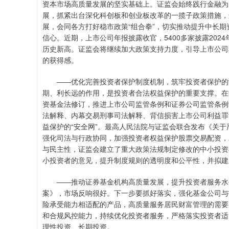
资本市场高质量发展的坚实基础上。证监会始终践行金融为
展，抓紧出台深化科创板和创业板改革的一揽子政策措施，
展，会同各方打好稳市政策“组合拳”，切实推动提升中长
信心。近期，上市公司年报披露收官，5400多家披露202
历史新高。证监会将继续加大政策支持力度，引导上市公司
的获得感。
——优化完善投资者保护制度机制，筑牢投资者保护的制
期、利长远的作用，是投资者合法权益保护的重要支撑。在
资基金法修订，推进上市公司监管条例和证券公司监管条例
法解释、内幕交易刑事司法解释、背信损害上市公司利益罪
益保护的“安全网”。最高人民法院与证监会联合发布《关
强化司法与行政协同，加强投资者权益保护股票交易配资，
与民主性，证监会建立了重大政策法规制定修改的中小投资
小投资者的意见，提升制度规则的透明度和公平性，并拟建
——推动证券基金机构高质量发展，提升投资者服务水平
案》，市场反响很好。下一步要抓好落实，强化基金公司与
险承受能力相适配的产品，高质量服务居民财富管理的需要
和合规风控能力，持续优化投资者服务，严格落实投资者适
理性投资、长期投资。