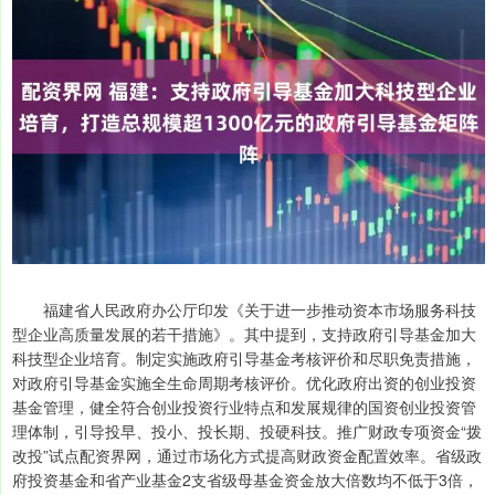
福建省人民政府办公厅印发《关于进一步推动资本市场服务科技
型企业高质量发展的若干措施》。其中提到，支持政府引导基金加大
科技型企业培育。制定实施政府引导基金考核评价和尽职免责措施，
对政府引导基金实施全生命周期考核评价。优化政府出资的创业投资
基金管理，健全符合创业投资行业特点和发展规律的国资创业投资管
理体制，引导投早、投小、投长期、投硬科技。推广财政专项资金“拨
改投”试点配资界网，通过市场化方式提高财政资金配置效率。省级政
府投资基金和省产业基金2支省级母基金资金放大倍数均不低于3倍，